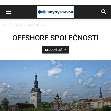
Chytrý
Domů
Offshore společnosti
převod
OFFSHORE SPOLEČNOSTI
NEJNOVĚJŠÍ
peněz
do
zahraničí