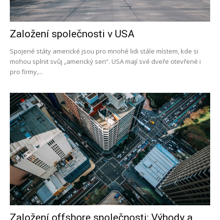
Založení společnosti v USA
Spojené státy americké jsou pro mnohé lidi stále místem, kde si
mohou splnit svůj „americký sen“. USA mají své dveře otevřené i
pro firmy,...
Založení offshore společnosti: Výhody a