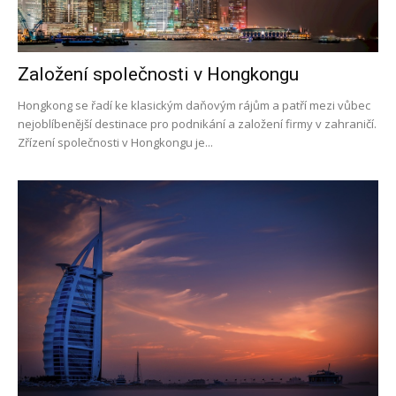
Založení společnosti v Hongkongu
Hongkong se řadí ke klasickým daňovým rájům a patří mezi vůbec
nejoblíbenější destinace pro podnikání a založení firmy v zahraničí.
Zřízení společnosti v Hongkongu je...