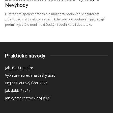
Nevýhody
O offshore společnostech a o možnosti podnikání v některém
z daňových rájů nebo v zemích, kde jsou pro podnikání příznivější
podmínky, stále není mezi českými podnikateli dostatek...
Praktické návody
Jak ušetřit peníze
Výplata v eurech na český účet
Nejlepší eurový účet 2025
Jak dobít PayPal
Jak vybrat cestovní pojištění