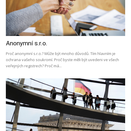
Anonymní s.r.o.
Proč anonymní s.r.o.? Může být mnoho důvodů. Tím hlavním je
ochrana vašeho soukromí. Proč byste měli být uvedeni ve všech
veřejných registrech? Proč má...