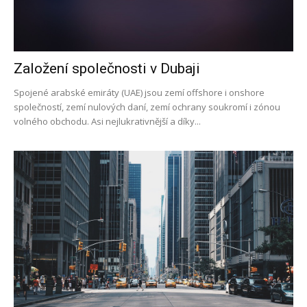
Založení společnosti v Dubaji
Spojené arabské emiráty (UAE) jsou zemí offshore i onshore
společností, zemí nulových daní, zemí ochrany soukromí i zónou
volného obchodu. Asi nejlukrativnější a díky...