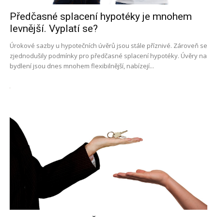
Předčasné splacení hypotéky je mnohem
levnější. Vyplatí se?
Úrokové sazby u hypotečních úvěrů jsou stále příznivé. Zároveň se
zjednodušily podmínky pro předčasné splacení hypotéky. Úvěry na
bydlení jsou dnes mnohem flexibilnější, nabízejí...