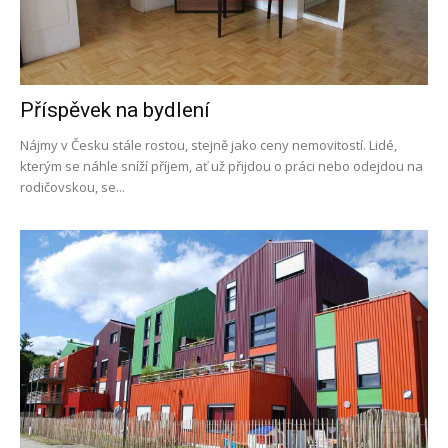
Příspěvek na bydlení
Nájmy v Česku stále rostou, stejně jako ceny nemovitostí. Lidé,
kterým se náhle sníží příjem, ať už přijdou o práci nebo odejdou na
rodičovskou, se...