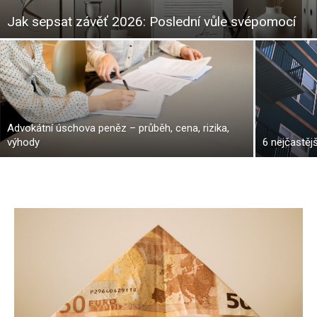
Jak sepsat závěť 2026: Poslední vůle svépomocí
Advokátní úschova peněz – průběh, cena, rizika,
výhody
6 nejčastěj