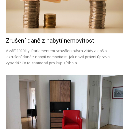
Zrušení daně z nabytí nemovitosti
V září 2020 byl Parlamentem schválen návrh vlády a došlo
k zrušení daně z nabytí nemovitosti. Jak nová právní úprava
vypadá? Co to znamená pro kupujícího a...