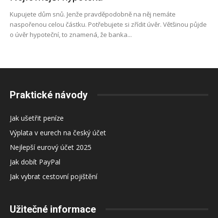
Kupujete dům snů. Jenže pravděpodobně na něj nemáte
naspořenou celou částku. Potřebujete si zřídit úvěr. Většinou půjde
o úvěr hypoteční, to znamená, že banka...
Praktické návody
Jak ušetřit peníze
Výplata v eurech na český účet
Nejlepší eurový účet 2025
Jak dobít PayPal
Jak vybrat cestovní pojištění
Užitečné informace