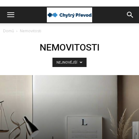
Chytrý
Domů
Nemovitosti
převod
NEMOVITOSTI
NEJNOVĚJŠÍ
peněz
do
zahraničí