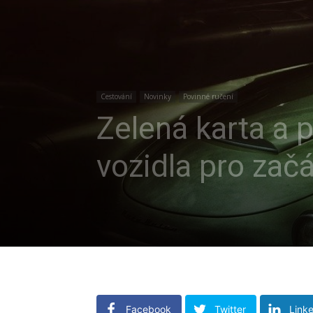
Cestování
Novinky
Povinné ručení
Zelená karta a 
vozidla pro zač
Facebook
Twitter
Link