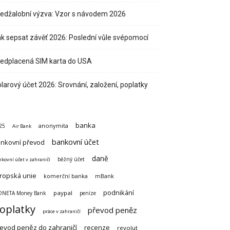
edžalobní výzva: Vzor s návodem 2026
k sepsat závěť 2026: Poslední vůle svépomocí
edplacená SIM karta do USA
larový účet 2026: Srovnání, založení, poplatky
banka
anonymita
25
Air Bank
bankovní účet
nkovní převod
daně
běžný účet
kovní účet v zahraničí
ropská unie
komerční banka
mBank
podnikání
paypal
NETA Money Bank
peníze
oplatky
převod peněz
práce v zahraničí
evod peněz do zahraničí
recenze
revolut