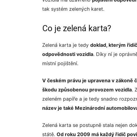
tak systém zelených karet.
Co je zelená karta?
Zelená karta je tedy
doklad, kterým řidič
odpovědnosti vozidla
. Díky ní je oprávn
místní pojištění.
V českém právu je upravena v zákoně č.
škodu způsobenou provozem vozidla
. 
zeleném papíře a je tedy snadno rozpozn
název je také Mezinárodní automobilová 
Zelená karta se postupně stala nejen do
státě.
Od roku 2009 má každý řidič povi