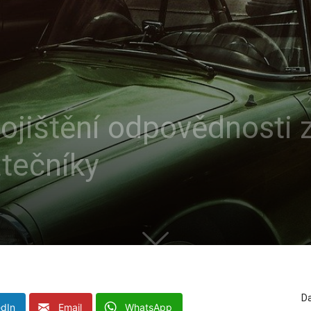
pojištění odpovědnosti 
átečníky
Da
edIn
Email
WhatsApp