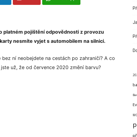
Př
Ja
o platném pojištění odpovědnosti z provozu
Př
arty nesmíte vyjet s automobilem na silnici.
Do
e bez ní neobejdete na cestách po zahraničí? A co
i jste už, že od července 2020 změní barvu?
20
ba
Ban
Ev
MO
p
př