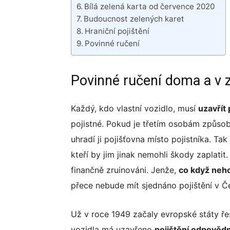
Bílá zelená karta od července 2020
Budoucnost zelených karet
Telegram
Hraniční pojištění
Povinné ručení
Messenger
Povinné ručení doma a v z
Každý, kdo vlastní vozidlo, musí
uzavřít
pojistné. Pokud je třetím osobám způso
uhradí ji pojišťovna místo pojistníka. Ta
kteří by jim jinak nemohli škody zaplati
finančně zruinováni. Jenže,
co když neho
přece nebude mít sjednáno pojištění v Č
Už v roce 1949 začaly evropské státy řeši
vozidla má uzavřeno
pojištění odpověd