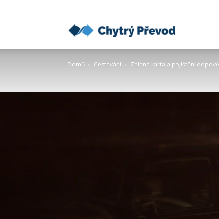
Chytrý
Domů
Cestování
Zelená karta a pojištění odpově
převod
peněz
do
zahraničí