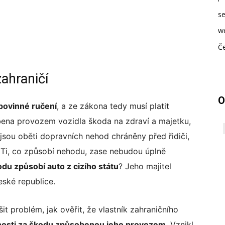
se
w
Če
ahraničí
O
 povinné ručení
, a ze zákona tedy musí platit
bena provozem vozidla škoda na zdraví a majetku,
k jsou oběti dopravních nehod chráněny před řidiči,
t. Ti, co způsobí nehodu, zase nebudou úplně
du způsobí auto z cizího státu
? Jeho majitel
eské republice.
t problém, jak ověřit, že vlastník zahraničního
nosti za škodu způsobenou jeho provozem
. Vznikl