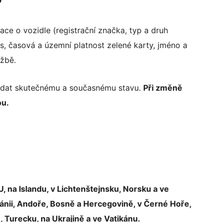
?
ce o vozidle (registrační značka, typ a druh
s, časová a územní platnost zelené karty, jméno a
užbě.
ídat skutečnému a současnému stavu.
Při změně
ou.
, na Islandu, v Lichtenštejnsku, Norsku a ve
bánii, Andoře, Bosně a Hercegovině, v Černé Hoře,
 Turecku, na Ukrajině a ve Vatikánu.