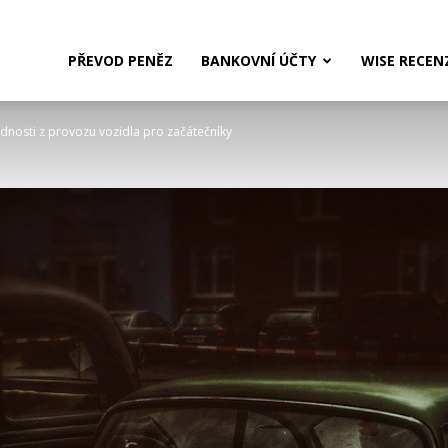
PŘEVOD PENĚZ
BANKOVNÍ ÚČTY
WISE RECEN
dnosti z provozu vozidla pro začátečníky