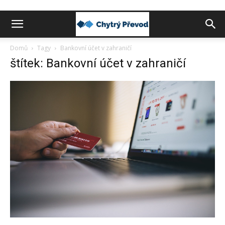
Chytrý
Domů
Tagy
Bankovní účet v zahraničí
štítek: Bankovní účet v zahraničí
převod
peněz
do
zahraničí