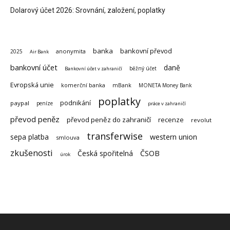
Dolarový účet 2026: Srovnání, založení, poplatky
banka
bankovní převod
anonymita
2025
Air Bank
bankovní účet
daně
běžný účet
Bankovní účet v zahraničí
Evropská unie
komerční banka
mBank
MONETA Money Bank
poplatky
podnikání
paypal
peníze
práce v zahraničí
převod peněz
převod peněz do zahraničí
recenze
revolut
transferwise
sepa platba
western union
smlouva
zkušenosti
Česká spořitelná
ČSOB
úrok