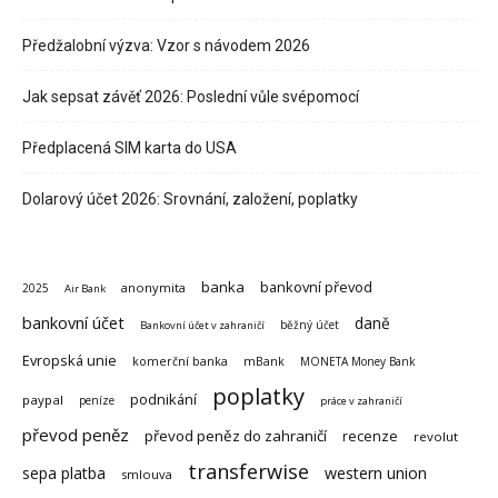
Předžalobní výzva: Vzor s návodem 2026
Jak sepsat závěť 2026: Poslední vůle svépomocí
Předplacená SIM karta do USA
Dolarový účet 2026: Srovnání, založení, poplatky
banka
bankovní převod
anonymita
2025
Air Bank
bankovní účet
daně
běžný účet
Bankovní účet v zahraničí
Evropská unie
komerční banka
mBank
MONETA Money Bank
poplatky
podnikání
paypal
peníze
práce v zahraničí
převod peněz
převod peněz do zahraničí
recenze
revolut
transferwise
sepa platba
western union
smlouva