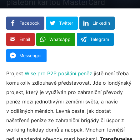
platební kartou MasterCard
Facebook
Twitter
LinkedIn
Email
WhatsApp
Telegram
Messenger
Projekt
Wise pro P2P posílání peněz
jistě není třeba
komukoliv zdlouhavě představovat. Jde o londýnský
projekt, který je využíván pro zahraniční převody
peněz mezi jednotlivými zeměmi světa, a navíc
ebook
v odlišných měnách. Levná cesta, jak dostat
našetřené peníze ze zahraniční brigády či úspor z
ter
working holiday domů a naopak. Mnohem levnější
než standardní převody mezi bankami.
Transferwise