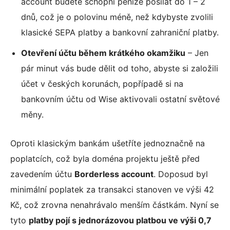
account budete schopni peníze posílat do 1 – 2
dnů, což je o polovinu méně, než kdybyste zvolili
klasické SEPA platby a bankovní zahraniční platby.
Otevření účtu během krátkého okamžiku
– Jen
pár minut vás bude dělit od toho, abyste si založili
účet v českých korunách, popřípadě si na
bankovním účtu od Wise aktivovali ostatní světové
měny.
Oproti klasickým bankám ušetříte jednoznačně na
poplatcích, což byla doména projektu ještě před
zavedením účtu
Borderless account
. Doposud byl
minimální poplatek za transakci stanoven ve výši 42
Kč, což zrovna nenahrávalo menším částkám. Nyní se
tyto
platby pojí s jednorázovou platbou ve výši 0,7