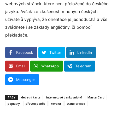
webových stránek, které není přeložené do českého
jazyka. Avšak ze zkušeností mnohých českých
uživatelů vyplývá, že orientace je jednoduchá a vše
zvládnete i se základy angličtiny, či pomocí
překladače.
Facebook
Twitter
LinkedIn
Email
WhatsApp
Telegram
Messenger
TAGY
debetní karta
internetové bankovnictví
MasterCard
poplatky
převod peněz
revolut
transferwise