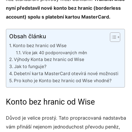
edIn
nyní představil nové konto bez hranic (borderless
account) spolu s platební kartou MasterCard.
l
tsApp
Obsah článku
Konto bez hranic od Wise
egram
Více jak 40 podporovaných měn
Výhody Konta bez hranic od Wise
Jak to funguje?
senger
Debetní karta MasterCard otevírá nové možnosti
Pro koho je Konto bez hranic od Wise vhodné?
Konto bez hranic od Wise
Důvod je velice prostý. Tato propracovaná nadstavba
vám přináší nejenom jednoduchost převodu peněz,