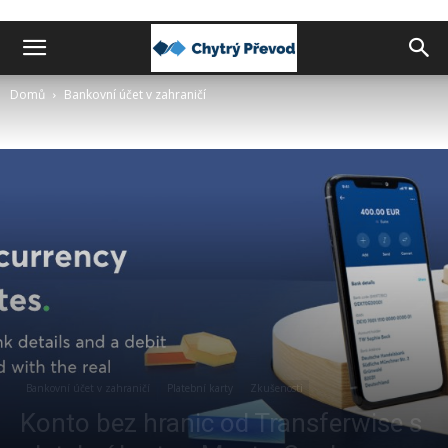
Chytrý
Domů
Bankovní účet v zahraničí
převod
peněz
do
zahraničí
Bankovní účet v zahraničí
Platební karty
Zkušenosti
Konto bez hranic od Transferwise s