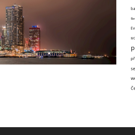
ba
Ban
Ev
MO
p
př
se
w
Če