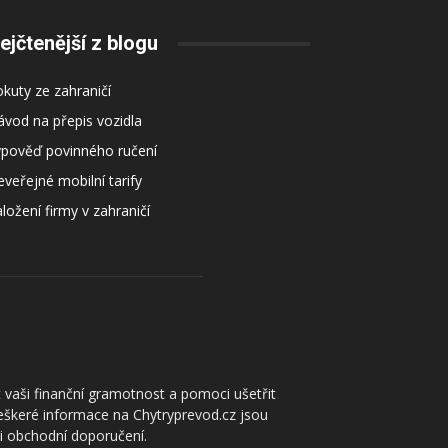
ejčtenější z blogu
kuty ze zahraničí
vod na přepis vozidla
ýpověď povinného ručení
veřejné mobilní tarify
ložení firmy v zahraničí
 vaši finanční gramotnost a pomoci ušetřit
Veškeré informace na Chytryprevod.cz jsou
či obchodní doporučení.