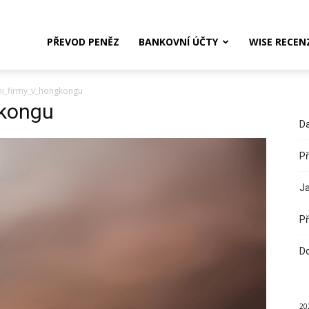
PŘEVOD PENĚZ
BANKOVNÍ ÚČTY
WISE RECEN
ni_firmy_v_hongkongu
gkongu
Da
Př
Ja
Př
Do
20