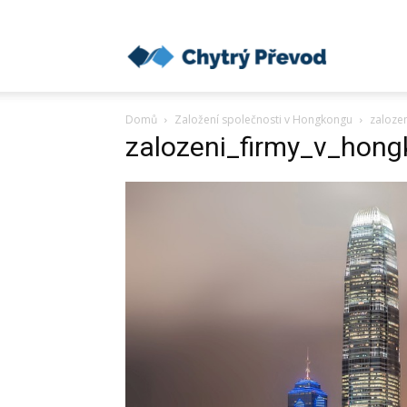
Chytrý
Domů
Založení společnosti v Hongkongu
zaloze
převod
zalozeni_firmy_v_hon
peněz
do
zahraničí