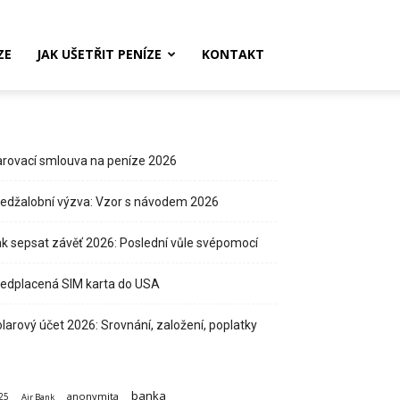
ZE
JAK UŠETŘIT PENÍZE
KONTAKT
rovací smlouva na peníze 2026
edžalobní výzva: Vzor s návodem 2026
k sepsat závěť 2026: Poslední vůle svépomocí
edplacená SIM karta do USA
larový účet 2026: Srovnání, založení, poplatky
banka
anonymita
25
Air Bank