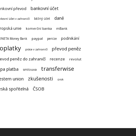
bankovní účet
nkovní převod
daně
běžný účet
kovní účet v zahraničí
ropská unie
komerční banka
mBank
podnikání
paypal
NETA Money Bank
peníze
oplatky
převod peněz
práce v zahraničí
evod peněz do zahraničí
recenze
revolut
transferwise
pa platba
smlouva
zkušenosti
estern union
úrok
ská spořitelná
ČSOB