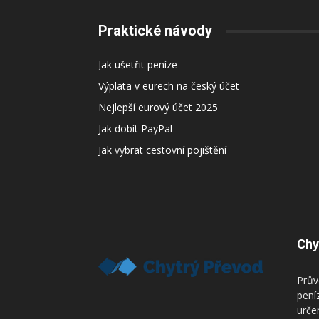
Praktické návody
Jak ušetřit peníze
Výplata v eurech na český účet
Nejlepší eurový účet 2025
Jak dobít PayPal
Jak vybrat cestovní pojištění
Chy
Prův
pení
urče