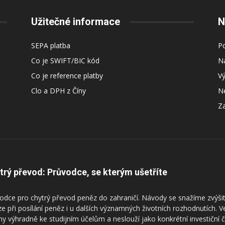
Užitečné informace
N
SEPA platba
Po
Co je SWIFT/BIC kód
Ná
Co je reference platby
V
Clo a DPH z Číny
Ne
Za
trý převod: Průvodce, se kterým ušetříte
odce pro chytrý převod peněz do zahraničí. Návody se snažíme zvýšit
ze při posílání peněz i u dalších významných životních rozhodnutích. 
ny výhradně ke studijním účelům a neslouží jako konkrétní investiční 