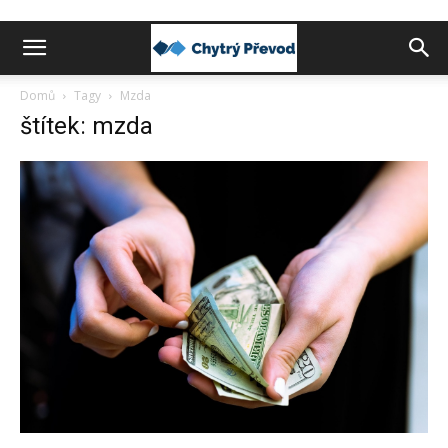
Chytrý
Domů
Tagy
Mzda
štítek: mzda
převod
peněz
do
zahraničí