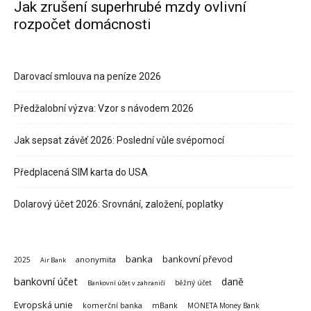
Jak zrušení superhrubé mzdy ovlivní
rozpočet domácnosti
Darovací smlouva na peníze 2026
Předžalobní výzva: Vzor s návodem 2026
Jak sepsat závěť 2026: Poslední vůle svépomocí
Předplacená SIM karta do USA
Dolarový účet 2026: Srovnání, založení, poplatky
banka
bankovní převod
anonymita
2025
Air Bank
bankovní účet
daně
běžný účet
Bankovní účet v zahraničí
Evropská unie
komerční banka
mBank
MONETA Money Bank