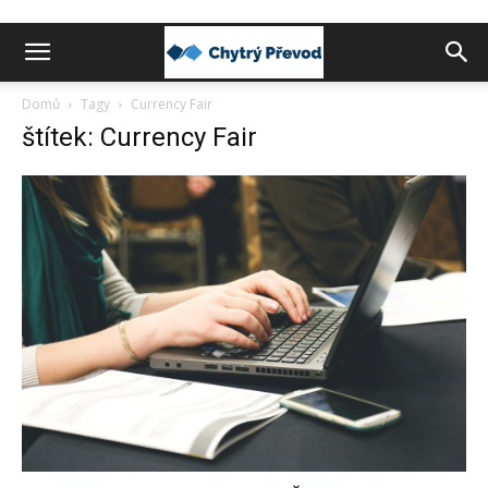
Chytrý
Domů
Tagy
Currency Fair
štítek: Currency Fair
převod
peněz
do
zahraničí