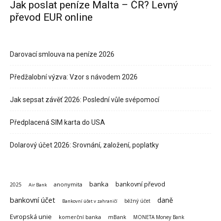
Jak poslat peníze Malta – ČR? Levný
převod EUR online
Darovací smlouva na peníze 2026
Předžalobní výzva: Vzor s návodem 2026
Jak sepsat závěť 2026: Poslední vůle svépomocí
Předplacená SIM karta do USA
Dolarový účet 2026: Srovnání, založení, poplatky
banka
bankovní převod
anonymita
2025
Air Bank
bankovní účet
daně
běžný účet
Bankovní účet v zahraničí
Evropská unie
komerční banka
mBank
MONETA Money Bank