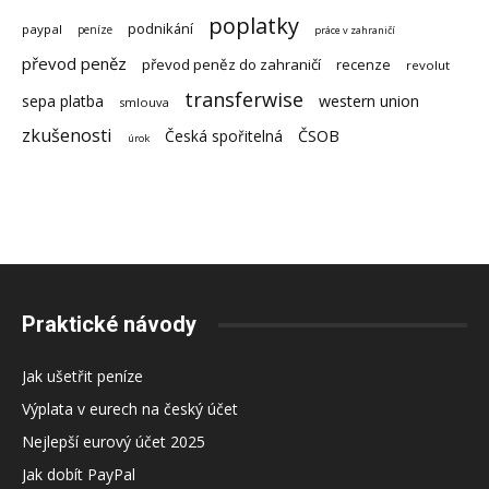
poplatky
podnikání
paypal
peníze
práce v zahraničí
převod peněz
převod peněz do zahraničí
recenze
revolut
transferwise
sepa platba
western union
smlouva
zkušenosti
Česká spořitelná
ČSOB
úrok
Praktické návody
Jak ušetřit peníze
Výplata v eurech na český účet
Nejlepší eurový účet 2025
Jak dobít PayPal