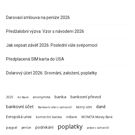
Darovací smlouva na peníze 2026
Předžalobní výzva: Vzor s návodem 2026
Jak sepsat závěť 2026: Poslední vůle svépomocí
Předplacená SIM karta do USA
Dolarový účet 2026: Srovnání, založení, poplatky
banka
bankovní převod
anonymita
2025
Air Bank
bankovní účet
daně
běžný účet
Bankovní účet v zahraničí
Evropská unie
komerční banka
mBank
MONETA Money Bank
poplatky
podnikání
paypal
peníze
práce v zahraničí