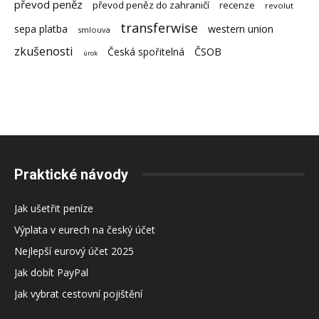
převod peněz
převod peněz do zahraničí
recenze
revolut
transferwise
sepa platba
western union
smlouva
zkušenosti
Česká spořitelná
ČSOB
úrok
Praktické návody
Jak ušetřit peníze
Výplata v eurech na český účet
Nejlepší eurový účet 2025
Jak dobít PayPal
Jak vybrat cestovní pojištění