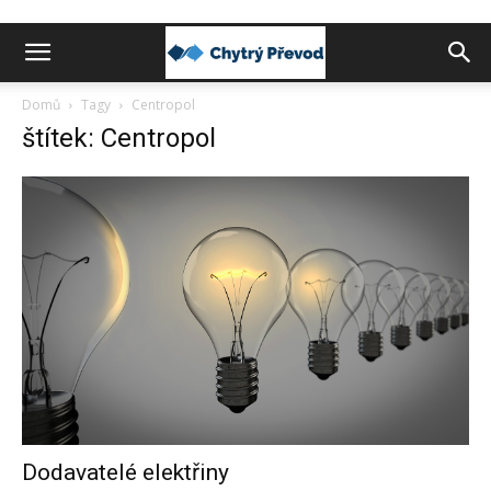
Chytrý
Domů
Tagy
Centropol
štítek: Centropol
převod
peněz
do
zahraničí
Dodavatelé elektřiny