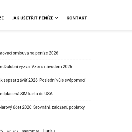
ZE
JAK UŠETŘIT PENÍZE
KONTAKT
rovací smlouva na peníze 2026
edžalobní výzva: Vzor s návodem 2026
k sepsat závěť 2026: Poslední vůle svépomocí
edplacená SIM karta do USA
larový účet 2026: Srovnání, založení, poplatky
banka
anonymita
25
Air Bank