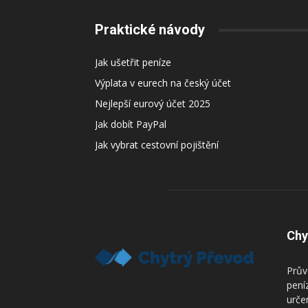
Praktické návody
Jak ušetřit peníze
Výplata v eurech na český účet
Nejlepší eurový účet 2025
Jak dobít PayPal
Jak vybrat cestovní pojištění
Chy
Prův
pení
urče