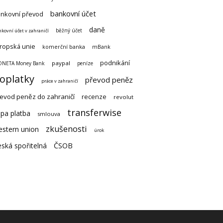
bankovní účet
nkovní převod
daně
běžný účet
kovní účet v zahraničí
ropská unie
komerční banka
mBank
podnikání
paypal
NETA Money Bank
peníze
oplatky
převod peněz
práce v zahraničí
evod peněz do zahraničí
recenze
revolut
transferwise
pa platba
smlouva
zkušenosti
estern union
úrok
ská spořitelná
ČSOB