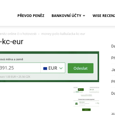
PŘEVOD PENĚZ
BANKOVNÍ ÚČTY
WISE RECEN
ěz online či v hotovosti
money-polo-kalkulacka-kc-eur
-kc-eur
Da
Př
Ja
Př
Do
20