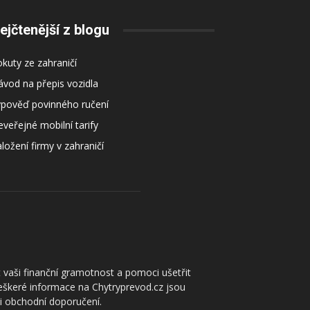
ejčtenější z blogu
kuty ze zahraničí
vod na přepis vozidla
ýpověď povinného ručení
veřejné mobilní tarify
ložení firmy v zahraničí
 vaši finanční gramotnost a pomoci ušetřit
Veškeré informace na Chytryprevod.cz jsou
či obchodní doporučení.