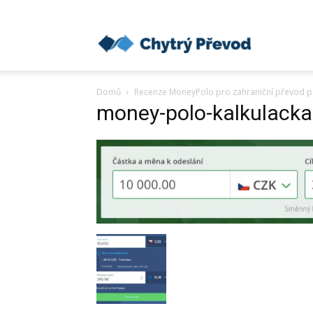
Chytrý
Domů
Recenze MoneyPolo pro zahraniční převod pen
převod
money-polo-kalkulacka
peněz
do
zahraničí