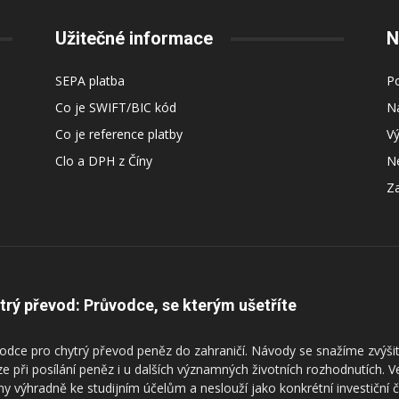
Užitečné informace
N
SEPA platba
Po
Co je SWIFT/BIC kód
Ná
Co je reference platby
V
Clo a DPH z Číny
Ne
Za
trý převod: Průvodce, se kterým ušetříte
odce pro chytrý převod peněz do zahraničí. Návody se snažíme zvýšit
ze při posílání peněz i u dalších významných životních rozhodnutích. 
ny výhradně ke studijním účelům a neslouží jako konkrétní investiční 