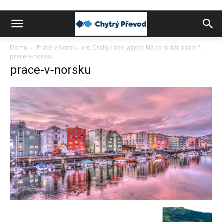
Chytrý
Domů
Práce v Norsku pro Čechy i bez jazyka: Na co si dát pozor?
prace-v-norsku
prace-v-norsku
převod
peněz
do
zahraničí