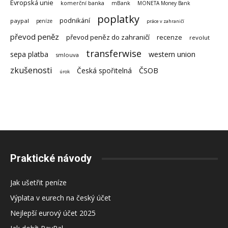
Evropská unie
komerční banka
mBank
MONETA Money Bank
poplatky
podnikání
paypal
peníze
práce v zahraničí
převod peněz
převod peněz do zahraničí
recenze
revolut
transferwise
sepa platba
western union
smlouva
zkušenosti
Česká spořitelná
ČSOB
úrok
Praktické návody
Jak ušetřit peníze
Výplata v eurech na český účet
Nejlepší eurový účet 2025