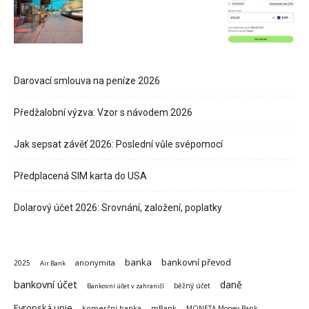
Darovací smlouva na peníze 2026
Předžalobní výzva: Vzor s návodem 2026
Jak sepsat závěť 2026: Poslední vůle svépomocí
Předplacená SIM karta do USA
Dolarový účet 2026: Srovnání, založení, poplatky
banka
bankovní převod
anonymita
2025
Air Bank
bankovní účet
daně
běžný účet
Bankovní účet v zahraničí
Evropská unie
komerční banka
mBank
MONETA Money Bank