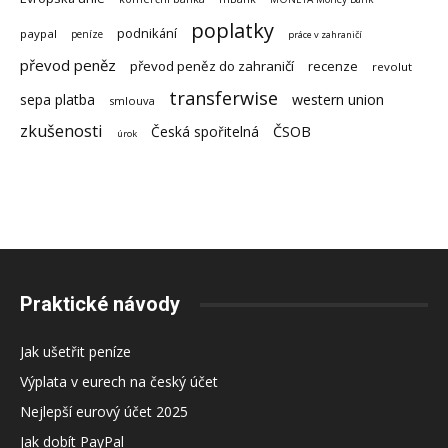
poplatky
podnikání
paypal
peníze
práce v zahraničí
převod peněz
převod peněz do zahraničí
recenze
revolut
transferwise
sepa platba
western union
smlouva
zkušenosti
Česká spořitelná
ČSOB
úrok
Praktické návody
Jak ušetřit peníze
Výplata v eurech na český účet
Nejlepší eurový účet 2025
Jak dobít PayPal