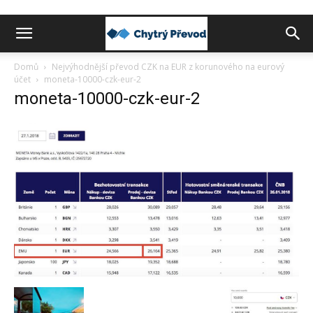
Chytrý
Domů
Nejvýhodnější převod CZK na EUR z korunového na eurový
účet
moneta-10000-czk-eur-2
moneta-10000-czk-eur-2
převod
peněz
do
zahraničí