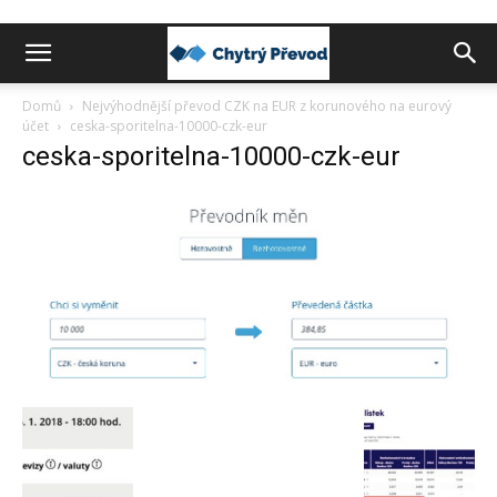
Chytrý
Domů
Nejvýhodnější převod CZK na EUR z korunového na eurový
účet
ceska-sporitelna-10000-czk-eur
ceska-sporitelna-10000-czk-eur
převod
peněz
do
zahraničí