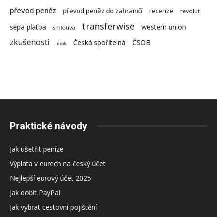
převod peněz
převod peněz do zahraničí
recenze
revolut
transferwise
sepa platba
western union
smlouva
zkušenosti
Česká spořitelná
ČSOB
úrok
Praktické návody
Jak ušetřit peníze
Výplata v eurech na český účet
Nejlepší eurový účet 2025
Jak dobít PayPal
Jak vybrat cestovní pojištění