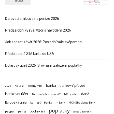
Darovací smlouva na peníze 2026
Předžalobní výzva: Vzor s návodem 2026
Jak sepsat závěť 2026: Poslední vůle svépomocí
Předplacená SIM karta do USA
Dolarový účet 2026: Srovnání, založení, poplatky
banka
bankovní převod
anonymita
2025
Air Bank
bankovní účet
daně
běžný účet
Bankovní účet v zahraničí
Evropská unie
komerční banka
mBank
MONETA Money Bank
poplatky
podnikání
paypal
peníze
práce v zahraničí