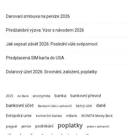
Darovací smlouva na peníze 2026
Předžalobní výzva: Vzor s návodem 2026
Jak sepsat závěť 2026: Poslední vůle svépomocí
Předplacená SIM karta do USA
Dolarový účet 2026: Srovnání, založení, poplatky
banka
bankovní převod
anonymita
2025
Air Bank
bankovní účet
daně
běžný účet
Bankovní účet v zahraničí
Evropská unie
komerční banka
mBank
MONETA Money Bank
poplatky
podnikání
paypal
peníze
práce v zahraničí