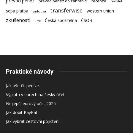
převod peněz
převod peněz do zahraničí
recenze
revolut
transferwise
sepa platba
western union
smlouva
zkušenosti
Česká spořitelná
ČSOB
úrok
Praktické návody
Jak ušetřit peníze
Výplata v eurech na český účet
Nejlepší eurový účet 2025
Jak dobít PayPal
Jak vybrat cestovní pojištění