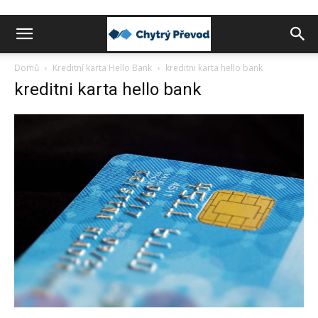
Chytrý
Domů
Kreditní karta Hello Bank
kreditni karta hello bank
kreditni karta hello bank
převod
peněz
do
zahraničí