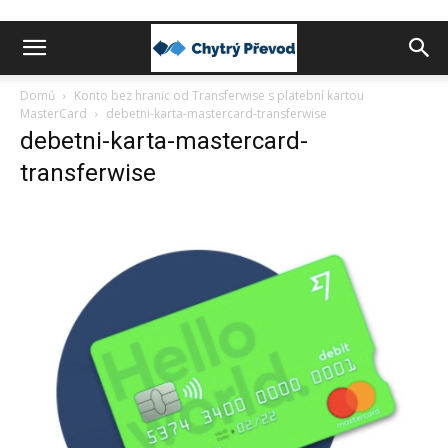
Chytrý
Domů
Konto bez hranic od Transferwise s platební kartou
MasterCard
debetni-karta-mastercard-transferwise
debetni-karta-mastercard-
převod
transferwise
peněz
do
zahraničí