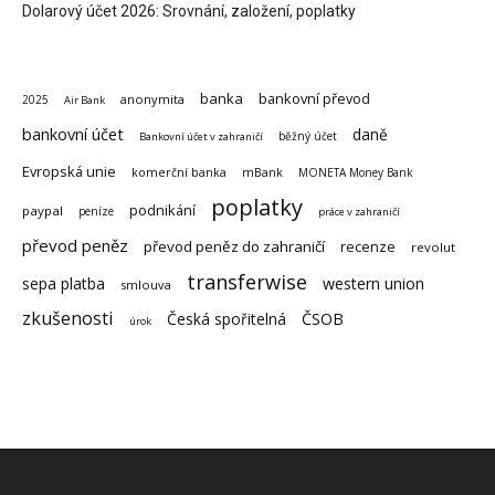
Dolarový účet 2026: Srovnání, založení, poplatky
banka
bankovní převod
anonymita
2025
Air Bank
bankovní účet
daně
běžný účet
Bankovní účet v zahraničí
Evropská unie
komerční banka
mBank
MONETA Money Bank
poplatky
podnikání
paypal
peníze
práce v zahraničí
převod peněz
převod peněz do zahraničí
recenze
revolut
transferwise
sepa platba
western union
smlouva
zkušenosti
Česká spořitelná
ČSOB
úrok