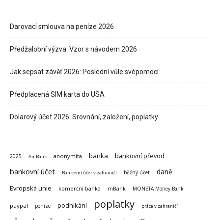
Darovací smlouva na peníze 2026
Předžalobní výzva: Vzor s návodem 2026
Jak sepsat závěť 2026: Poslední vůle svépomocí
Předplacená SIM karta do USA
Dolarový účet 2026: Srovnání, založení, poplatky
banka
bankovní převod
anonymita
2025
Air Bank
bankovní účet
daně
běžný účet
Bankovní účet v zahraničí
Evropská unie
komerční banka
mBank
MONETA Money Bank
poplatky
podnikání
paypal
peníze
práce v zahraničí