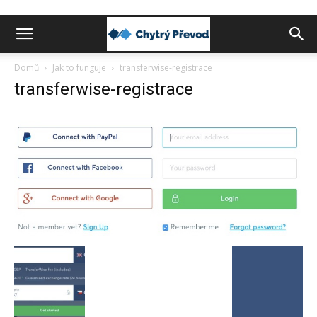
Chytrý
Domů
Jak to funguje
transferwise-registrace
transferwise-registrace
převod
peněz
do
zahraničí