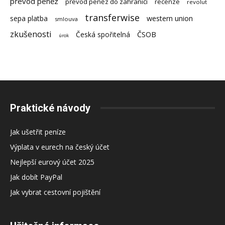
převod peněz
převod peněz do zahraničí
recenze
revolut
transferwise
sepa platba
western union
smlouva
zkušenosti
Česká spořitelná
ČSOB
úrok
Praktické návody
Jak ušetřit peníze
Výplata v eurech na český účet
Nejlepší eurový účet 2025
Jak dobít PayPal
Jak vybrat cestovní pojištění