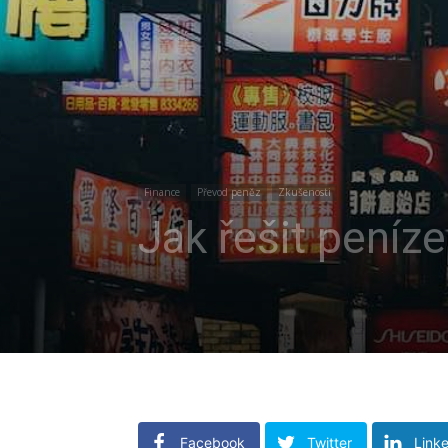
Finance
Převod peněz
Zkušenosti
Jak řešit peníze
Facebook
Twitter
Link