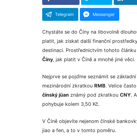
Telegram
Messenger
Chystáte se do Číny na libovolně dlouho
platit, jak získat další finanční prostřed
destinaci. Prostřednictvím tohoto člán
Číny
, jak platit v Číně a mnohé jiné věci.
Facebook
Nejprve se pojďme seznámit se základní
Twitter
mezinárodní zkratkou
RMB
. Velice čast
čínský jüan
známý pod zkratkou
CNY
. 
LinkedIn
pohybuje kolem 3,50 Kč.
Email
V Číně objevíte nejenom čínské bankovky
jiao a fen, a to v tomto poměru.
WhatsApp