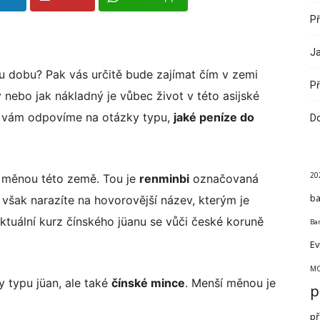
Př
Ja
u dobu? Pak vás určitě bude zajímat čím v zemi
Př
ky nebo jak nákladný je vůbec život v této asijské
ku vám odpovíme na otázky typu,
jaké peníze do
Do
20
 měnou této země. Tou je
renminbi
označovaná
ba
o však narazíte na hovorovější název, kterým je
Aktuální kurz čínského jüanu se vůči české koruně
Ban
Ev
MO
 typu jüan, ale také
čínské mince
. Menší měnou je
p
př