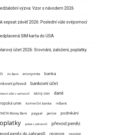
edžalobní výzva: Vzor s návodem 2026
k sepsat závěť 2026: Poslední vůle svépomocí
edplacená SIM karta do USA
larový účet 2026: Srovnání, založení, poplatky
banka
anonymita
25
Air Bank
bankovní účet
nkovní převod
daně
běžný účet
kovní účet v zahraničí
ropská unie
komerční banka
mBank
podnikání
paypal
NETA Money Bank
peníze
oplatky
převod peněz
práce v zahraničí
evod peněz do zahraničí
recenze
revolut