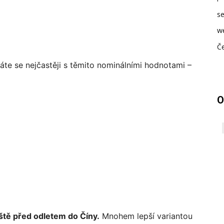
se
w
Če
káte se nejčastěji s těmito nominálními hodnotami –
O
ště před odletem do Číny.
Mnohem lepší variantou