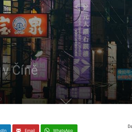
 v Číně
Da
edIn
Email
WhatsApp