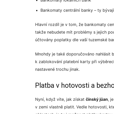
Bankomaty lokálních bank
Bankomaty centrální banky – ty býva
Hlavní rozdíl je v tom, že bankomaty cent
takže nebudete mít problémy s jejich po
účtovány poplatky dle vaší tuzemské ba
Mnohdy je také doporučováno nahlásit b
k zablokování platební karty při výběre
nastavené trochu jinak.
Platba v hotovosti a bezh
Nyní, když víte, jak získat
čínský jüan
, j
v zemi vlastně platit. Vedle hotovosti, k