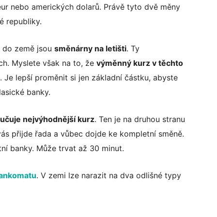
eur nebo amerických dolarů. Právě tyto dvě měny
 republiky.
tu do země jsou
směnárny na letišti
. Ty
h. Myslete však na to, že
výměnný kurz v těchto
. Je lepší proměnit si jen základní částku, abyste
lasické banky.
ručuje
nejvýhodnější kurz
. Ten je na druhou stranu
vás přijde řada a vůbec dojde ke kompletní směně.
ní banky. Může trvat až 30 minut.
bankomatu
. V zemi lze narazit na dva odlišné typy