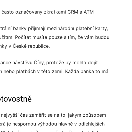
jí často označovány zkratkami CRM a ATM
rální banky přijímají mezinárodní platební karty,
užitím. Počítat musíte pouze s tím, že vám budou
nky v České republice.
ance návštěvu Číny, protože by mohlo dojít
ch nebo platbách v této zemi. Každá banka to má
otovostně
e nejvyšší čas zaměřit se na to, jakým způsobem
terá je nespornou výhodou hlavně v odlehlejších