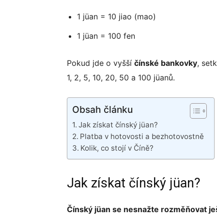
1 jüan = 10 jiao (mao)
Telegram
1 jüan = 100 fen
Messenger
Pokud jde o vyšší
čínské bankovky
, set
1, 2, 5, 10, 20, 50 a 100 jüanů.
Obsah článku
Jak získat čínský jüan?
Platba v hotovosti a bezhotovostně
Kolik, co stojí v Číně?
Jak získat čínský jüan?
Čínský jüan se nesnažte rozměňovat je