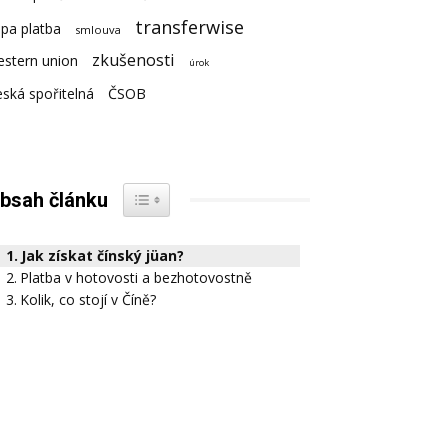
transferwise
pa platba
smlouva
zkušenosti
estern union
úrok
ská spořitelná
ČSOB
bsah článku
Jak získat čínský jüan?
Platba v hotovosti a bezhotovostně
Kolik, co stojí v Číně?