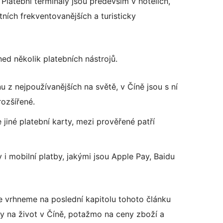
 Platební terminály jsou především v hotelích,
ních frekventovanějších a turisticky
ed několik platebních nástrojů.
nu z nejpoužívanějších na světě, v Číně jsou s ní
ozšířené.
 jiné platební karty, mezi prověřené patří
 i mobilní platby, jakými jsou Apple Pay, Baidu
se vrhneme na poslední kapitolu tohoto článku
 na život v Číně, potažmo na ceny zboží a