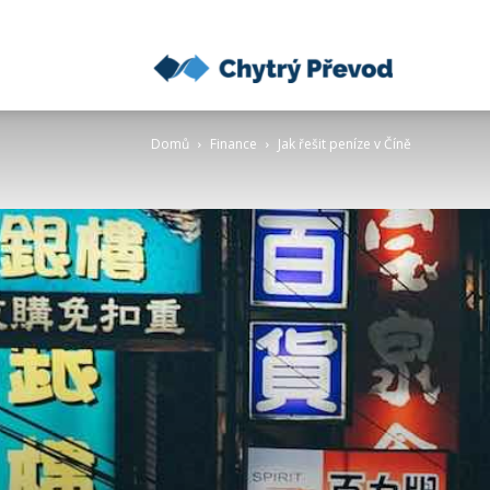
Chytrý
Domů
Finance
Jak řešit peníze v Číně
převod
peněz
do
zahraničí