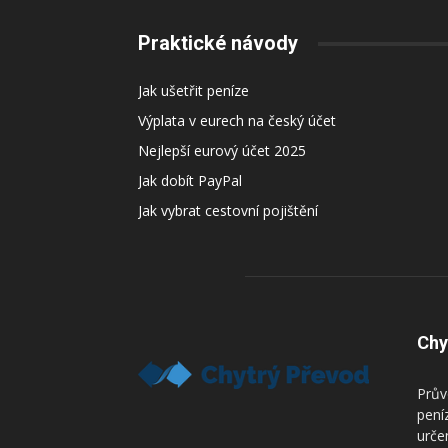
Praktické návody
Jak ušetřit peníze
Výplata v eurech na český účet
Nejlepší eurový účet 2025
Jak dobít PayPal
Jak vybrat cestovní pojištění
Chy
Prův
pení
urče