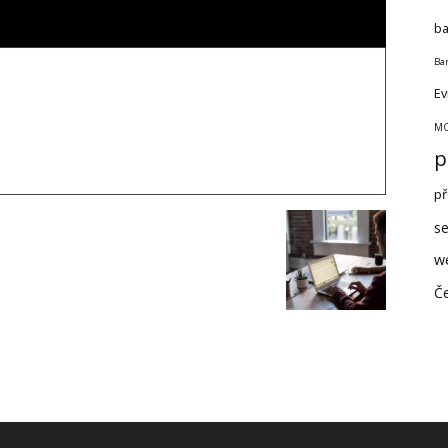
ba
Ban
Ev
MO
p
př
se
w
Če