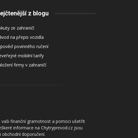
ejčtenější z blogu
kuty ze zahraničí
vod na přepis vozidla
ýpověď povinného ručení
veřejné mobilní tarify
ložení firmy v zahraničí
 vaši finanční gramotnost a pomoci ušetřit
Veškeré informace na Chytryprevod.cz jsou
či obchodní doporučení.