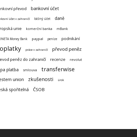
bankovní účet
nkovní převod
daně
běžný účet
kovní účet v zahraničí
ropská unie
komerční banka
mBank
podnikání
paypal
NETA Money Bank
peníze
oplatky
převod peněz
práce v zahraničí
evod peněz do zahraničí
recenze
revolut
transferwise
pa platba
smlouva
zkušenosti
estern union
úrok
ská spořitelná
ČSOB