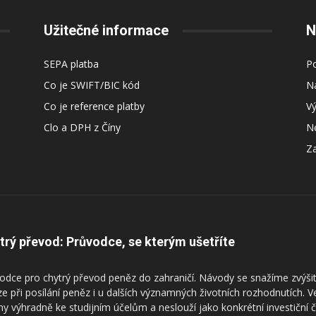
Užitečné informace
N
SEPA platba
Po
Co je SWIFT/BIC kód
Ná
Co je reference platby
V
Clo a DPH z Číny
Ne
Za
trý převod: Průvodce, se kterým ušetříte
odce pro chytrý převod peněz do zahraničí. Návody se snažíme zvýšit
ze při posílání peněz i u dalších významných životních rozhodnutích. 
ny výhradně ke studijním účelům a neslouží jako konkrétní investiční 