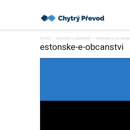
Chytrý
Domů
Estonské e-občanství
estonske-e-obcanstv
převod
estonske-e-obcanstvi
peněz
do
zahraničí