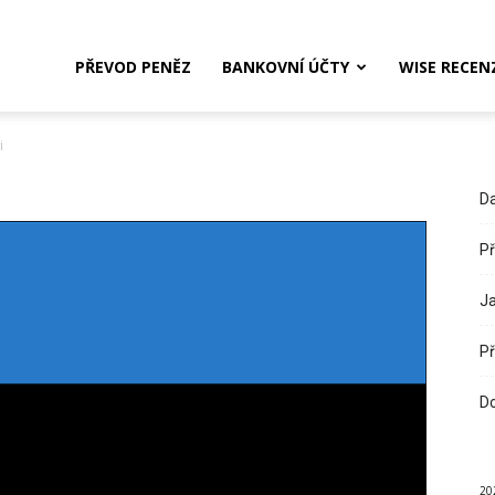
PŘEVOD PENĚZ
BANKOVNÍ ÚČTY
WISE RECEN
i
Da
Př
Ja
Př
Do
20