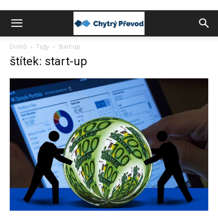
Chytrý
Domů
Tagy
Start-up
štítek: start-up
převod
peněz
do
zahraničí