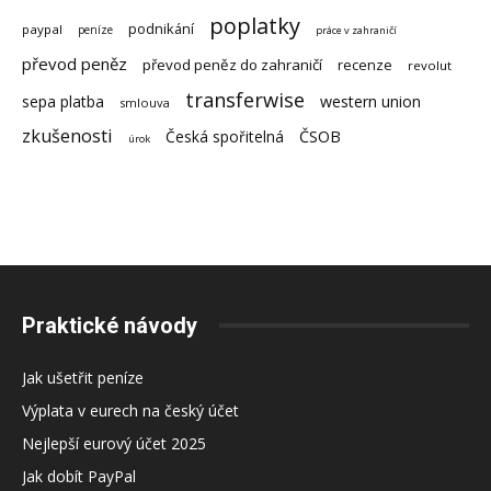
poplatky
podnikání
paypal
peníze
práce v zahraničí
převod peněz
převod peněz do zahraničí
recenze
revolut
transferwise
sepa platba
western union
smlouva
zkušenosti
Česká spořitelná
ČSOB
úrok
Praktické návody
Jak ušetřit peníze
Výplata v eurech na český účet
Nejlepší eurový účet 2025
Jak dobít PayPal