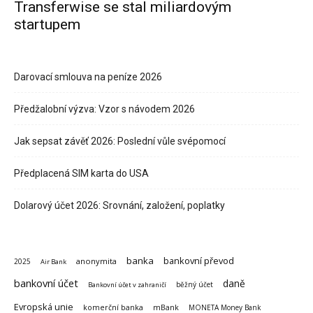
Transferwise se stal miliardovým
startupem
Darovací smlouva na peníze 2026
Předžalobní výzva: Vzor s návodem 2026
Jak sepsat závěť 2026: Poslední vůle svépomocí
Předplacená SIM karta do USA
Dolarový účet 2026: Srovnání, založení, poplatky
banka
bankovní převod
anonymita
2025
Air Bank
bankovní účet
daně
běžný účet
Bankovní účet v zahraničí
Evropská unie
komerční banka
mBank
MONETA Money Bank