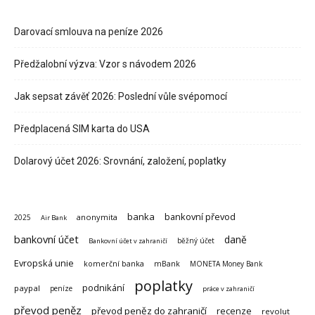
Darovací smlouva na peníze 2026
Předžalobní výzva: Vzor s návodem 2026
Jak sepsat závěť 2026: Poslední vůle svépomocí
Předplacená SIM karta do USA
Dolarový účet 2026: Srovnání, založení, poplatky
banka
bankovní převod
anonymita
2025
Air Bank
bankovní účet
daně
běžný účet
Bankovní účet v zahraničí
Evropská unie
komerční banka
mBank
MONETA Money Bank
poplatky
podnikání
paypal
peníze
práce v zahraničí
převod peněz
převod peněz do zahraničí
recenze
revolut