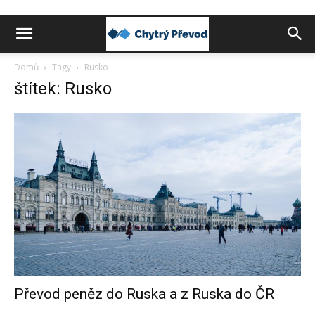
Chytrý
Domů
Tagy
Rusko
štítek: Rusko
převod
peněz
do
zahraničí
Převod peněz do Ruska a z Ruska do ČR