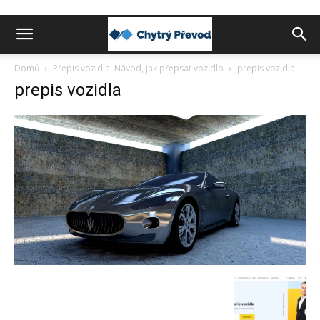
Chytrý
Domů
Přepis vozidla: Návod, jak přepsat vozidlo
prepis vozidla
prepis vozidla
převod
peněz
do
zahraničí