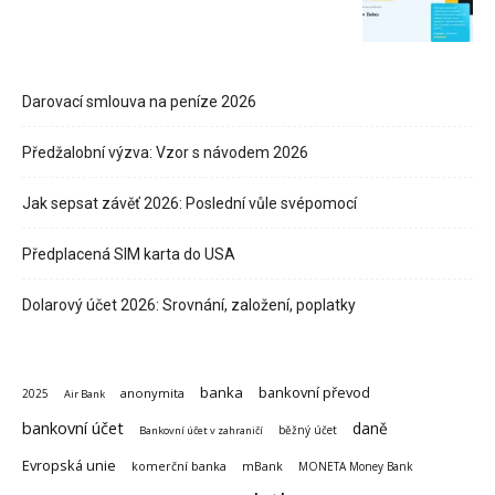
Darovací smlouva na peníze 2026
Předžalobní výzva: Vzor s návodem 2026
Jak sepsat závěť 2026: Poslední vůle svépomocí
Předplacená SIM karta do USA
Dolarový účet 2026: Srovnání, založení, poplatky
banka
bankovní převod
anonymita
2025
Air Bank
bankovní účet
daně
běžný účet
Bankovní účet v zahraničí
Evropská unie
komerční banka
mBank
MONETA Money Bank