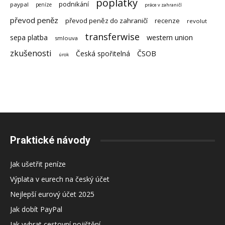
poplatky
podnikání
paypal
peníze
práce v zahraničí
převod peněz
převod peněz do zahraničí
recenze
revolut
transferwise
sepa platba
western union
smlouva
zkušenosti
Česká spořitelná
ČSOB
úrok
Praktické návody
Jak ušetřit peníze
Výplata v eurech na český účet
Nejlepší eurový účet 2025
Jak dobít PayPal
Jak vybrat cestovní pojištění