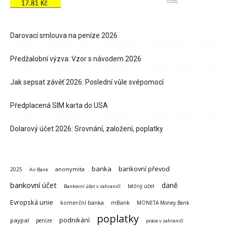
Darovací smlouva na peníze 2026
Předžalobní výzva: Vzor s návodem 2026
Jak sepsat závěť 2026: Poslední vůle svépomocí
Předplacená SIM karta do USA
Dolarový účet 2026: Srovnání, založení, poplatky
banka
bankovní převod
anonymita
2025
Air Bank
bankovní účet
daně
běžný účet
Bankovní účet v zahraničí
Evropská unie
komerční banka
mBank
MONETA Money Bank
poplatky
podnikání
paypal
peníze
práce v zahraničí