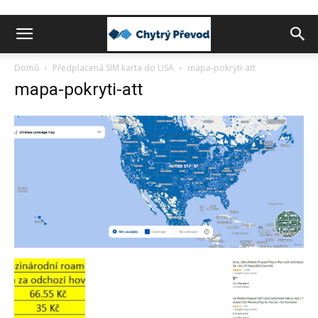
Chytrý
Domů
Předplacená SIM karta do USA
mapa-pokryti-att
mapa-pokryti-att
převod
peněz
do
zahraničí