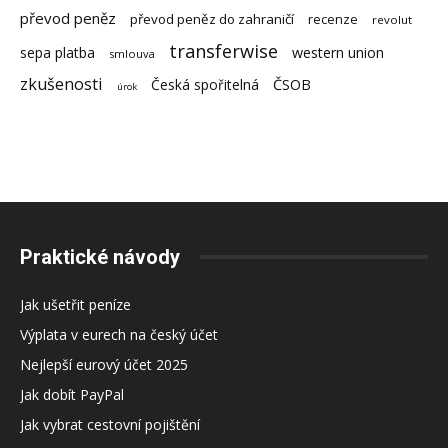
převod peněz
převod peněz do zahraničí
recenze
revolut
transferwise
sepa platba
western union
smlouva
zkušenosti
Česká spořitelná
ČSOB
úrok
Praktické návody
Jak ušetřit peníze
Výplata v eurech na český účet
Nejlepší eurový účet 2025
Jak dobít PayPal
Jak vybrat cestovní pojištění