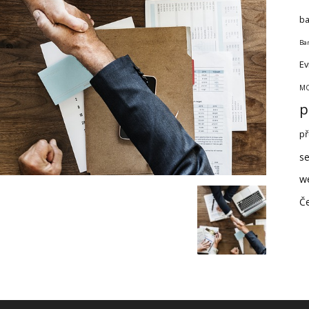
ba
Ban
Ev
MO
p
př
se
w
Če