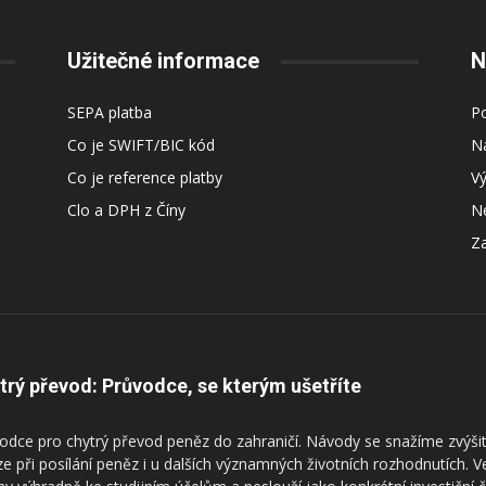
Užitečné informace
N
SEPA platba
Po
Co je SWIFT/BIC kód
Ná
Co je reference platby
V
Clo a DPH z Číny
Ne
Za
trý převod: Průvodce, se kterým ušetříte
odce pro chytrý převod peněz do zahraničí. Návody se snažíme zvýšit
ze při posílání peněz i u dalších významných životních rozhodnutích. 