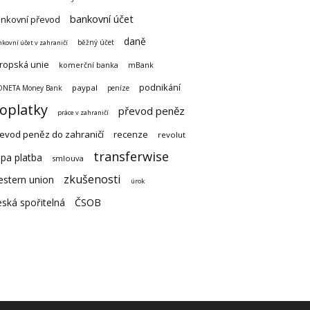
bankovní účet
nkovní převod
daně
běžný účet
kovní účet v zahraničí
ropská unie
komerční banka
mBank
podnikání
paypal
NETA Money Bank
peníze
oplatky
převod peněz
práce v zahraničí
evod peněz do zahraničí
recenze
revolut
transferwise
pa platba
smlouva
zkušenosti
estern union
úrok
ská spořitelná
ČSOB