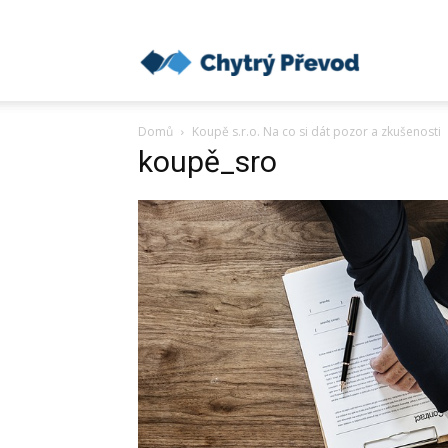
Chytrý
Domů
Koupě s.r.o. Na co si dát pozor a zkušenosti
převod
koupě_sro
peněz
do
zahraničí