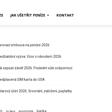
ZE
JAK UŠETŘIT PENÍZE
KONTAKT
rovací smlouva na peníze 2026
edžalobní výzva: Vzor s návodem 2026
k sepsat závěť 2026: Poslední vůle svépomocí
edplacená SIM karta do USA
larový účet 2026: Srovnání, založení, poplatky
banka
anonymita
25
Air Bank