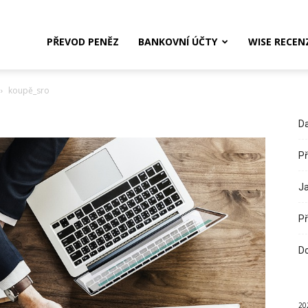
PŘEVOD PENĚZ
BANKOVNÍ ÚČTY
WISE RECEN
koupě_sro
Da
Př
Ja
Př
Do
20