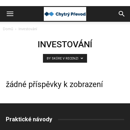
Chytrý
Domů
Investování
převod
INVESTOVÁNÍ
BY SKÓRE V RECENZI
peněz
žádné příspěvky k zobrazení
do
zahraničí
Praktické návody